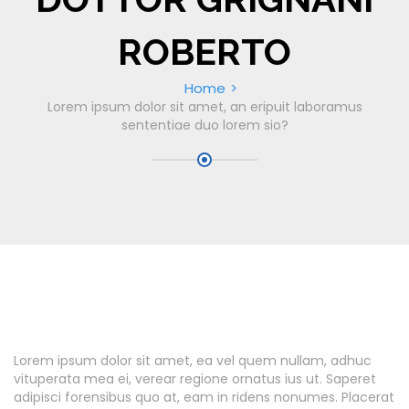
ROBERTO
Home
Lorem ipsum dolor sit amet, an eripuit laboramus
sententiae duo lorem sio?
Lorem ipsum dolor sit amet, ea vel quem nullam, adhuc
vituperata mea ei, verear regione ornatus ius ut. Saperet
adipisci forensibus quo at, eam in ridens nonumes. Placerat