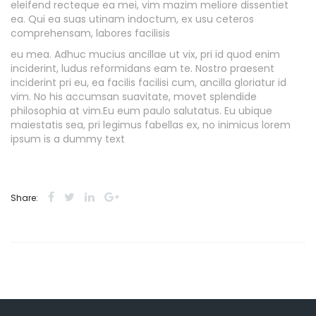
eleifend recteque ea mei, vim mazim meliore dissentiet
ea. Qui ea suas utinam indoctum, ex usu ceteros
comprehensam, labores facilisis
eu mea. Adhuc mucius ancillae ut vix, pri id quod enim
inciderint, ludus reformidans eam te. Nostro praesent
inciderint pri eu, ea facilis facilisi cum, ancilla gloriatur id
vim. No his accumsan suavitate, movet splendide
philosophia at vim.Eu eum paulo salutatus. Eu ubique
maiestatis sea, pri legimus fabellas ex, no inimicus lorem
ipsum is a dummy text
Share: